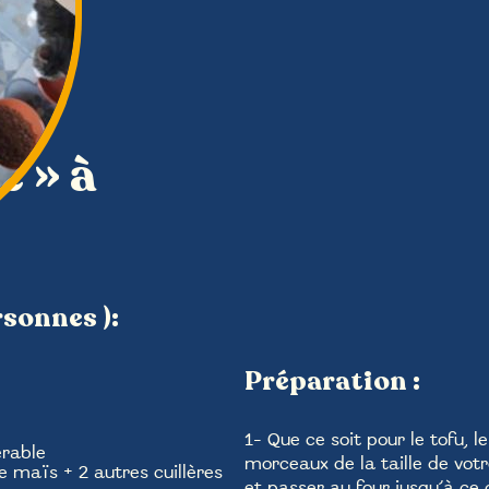
e » à
rsonnes ):
Préparation :
1- Que ce soit pour le tofu, l
érable
morceaux de la taille de vot
e maïs + 2 autres cuillères
et passer au four jusqu’à ce q