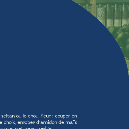
e seitan ou le chou-fleur : couper en
re choix, enrober d’amidon de maïs
ue ce soit moins grillés.