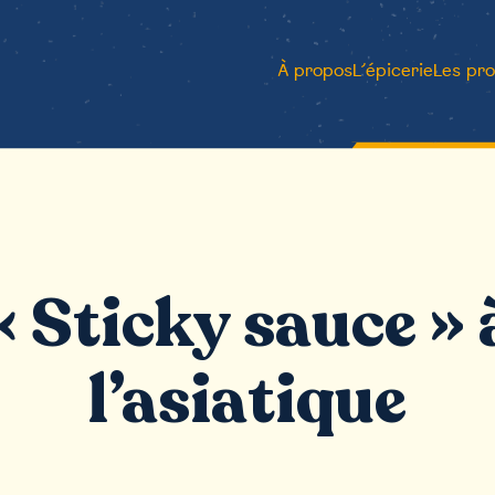
À propos
L’épicerie
Les pro
« Sticky sauce » 
l’asiatique