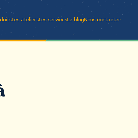
duits
Les ateliers
Les services
Le blog
Nous contacter
à