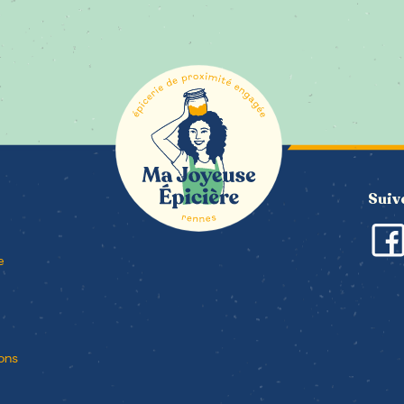
l’artic
Suiv
e
ons