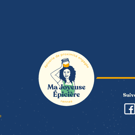
Suiv
e