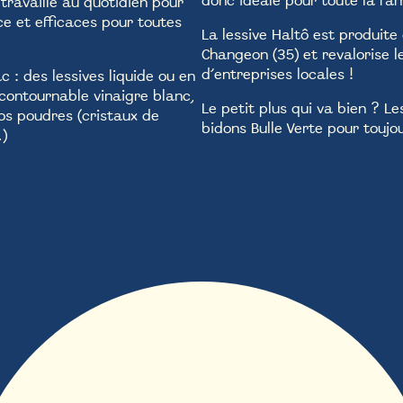
donc idéale pour toute la fam
 travaille au quotidien pour
ce et efficaces pour toutes
La lessive Haltô est produite
Changeon (35) et revalorise l
d’entreprises locales !
c : des lessives liquide ou en
ncontournable vinaigre blanc,
Le petit plus qui va bien ? Le
vos poudres (cristaux de
bidons Bulle Verte pour toujo
…)