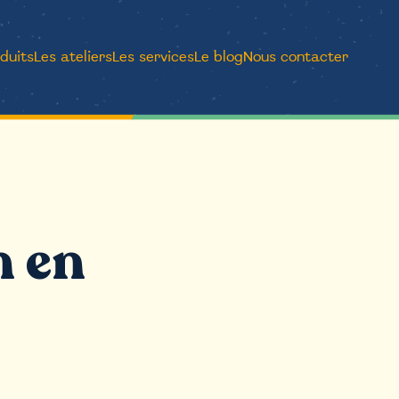
duits
Les ateliers
Les services
Le blog
Nous contacter
n en