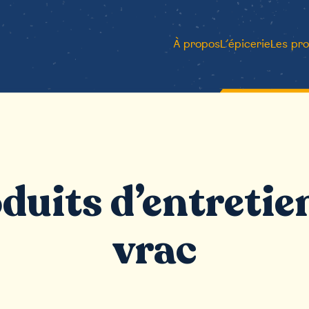
À propos
L’épicerie
Les pro
duits d’entretie
vrac