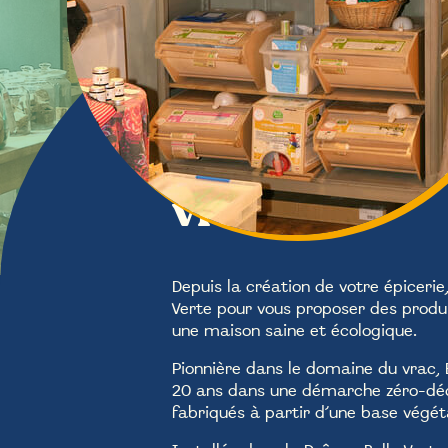
Produits d’en
vrac
Depuis la création de votre épicerie,
Verte pour vous proposer des produi
une maison saine et écologique.
Pionnière dans le domaine du vrac, B
20 ans dans une démarche zéro-déc
fabriqués à partir d’une base végéta